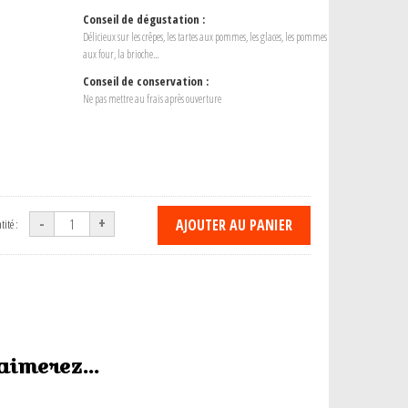
Conseil de dégustation :
Délicieux sur les crêpes, les tartes aux pommes, les glaces, les pommes
aux four, la brioche…
Conseil de conservation :
Ne pas mettre au frais après ouverture
-
+
AJOUTER AU PANIER
ité :
aimerez...