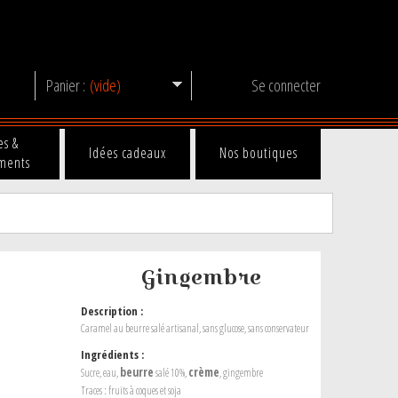
Panier :
(vide)
Se connecter
es &
Idées cadeaux
Nos boutiques
ments
Gingembre
Description :
Caramel au beurre salé artisanal, sans glucose, sans conservateur
Ingrédients :
beurre
crème
Sucre, eau,
salé 10%,
, gingembre
Traces : fruits à coques et soja