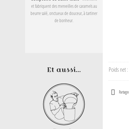
et fabriquent des merveilles de caramels au
beurre salé, onctueux de douceur, à tartiner
de bonheur.
Et aussi...
Poids net :
Partage