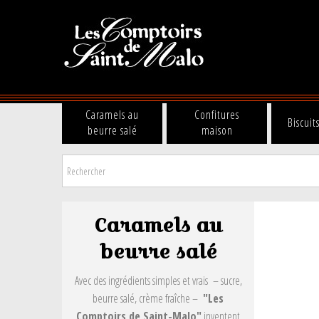
Caramels au
Confitures
Biscuit
beurre salé
maison
Caramels au
beurre salé
Avec des ingrédients simples et vrais – sucre,
beurre salé, crème fraîche –
"Les
Comptoirs de Saint-Malo"
inventent