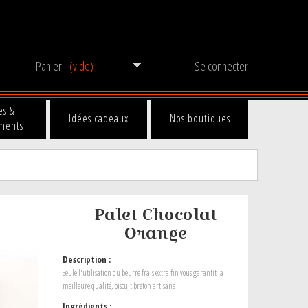
Panier :
(vide)
Se connecter
es &
Idées cadeaux
Nos boutiques
ments
Palet Chocolat
Orange
Description :
Seule l'utilisation du beurre frais extra fin vous garantit la
meilleure qualité, biscuit breton artisanal
Ingrédients :