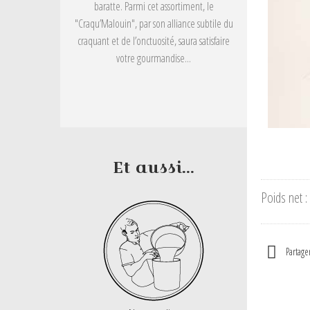
baratte. Parmi cet assortiment, le
"Craqu’Malouin", par son alliance subtile du
craquant et de l’onctuosité, saura satisfaire
votre gourmandise...
Et aussi...
Poids net :
Partage