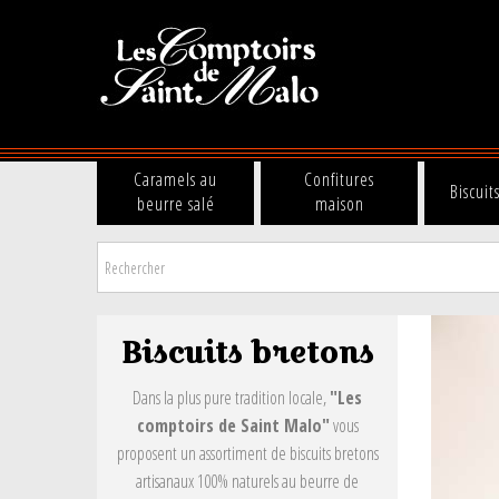
Caramels au
Confitures
Biscuit
beurre salé
maison
Biscuits bretons
Dans la plus pure tradition locale,
"Les
comptoirs de Saint Malo"
vous
proposent un assortiment de biscuits bretons
artisanaux 100% naturels au beurre de