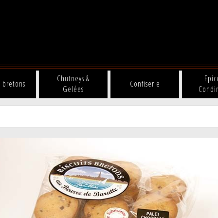
Chutneys &
Epic
s bretons
Confiserie
Gelées
Condi