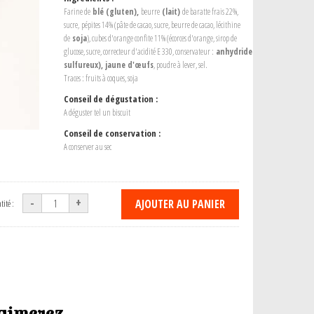
Farine de
blé (gluten),
beurre
(lait)
de baratte frais 22%,
sucre,
pépites 14% (pâte de cacao, sucre, beurre de cacao, lécithine
de
soja
), cubes d'orange confite 11% (écorces d'orange, sirop de
glucose, sucre, correcteur d'acidité E 330, conservateur :
anhydride
sulfureux),
jaune d'
œufs
, poudre à lever, sel.
Traces : fruits à coques, soja
Conseil de dégustation :
A déguster tel un biscuit
Conseil de conservation :
A conserver au sec
-
+
AJOUTER AU PANIER
ité :
aimerez...